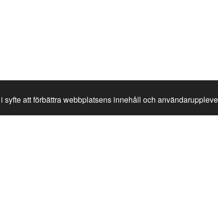
i syfte att förbättra webbplatsens innehåll och användaruppleve
istina.se
.se