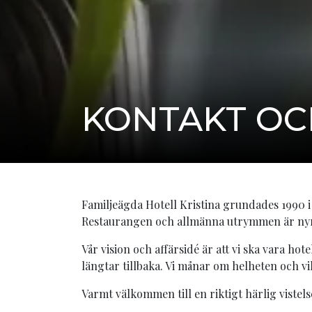
KONTAKT OC
Familjeägda Hotell Kristina grundades 1990 i
Restaurangen och allmänna utrymmen är nyre
Vår vision och affärsidé är att vi ska vara h
längtar tillbaka. Vi månar om helheten och vil
Varmt välkommen till en riktigt härlig vistels