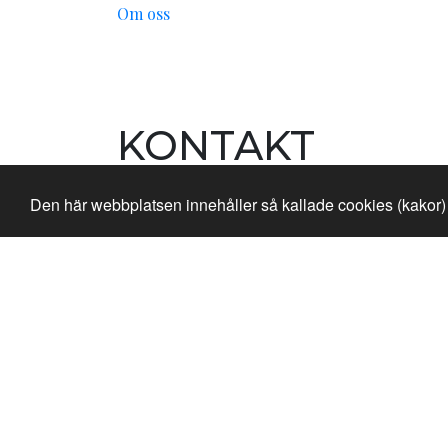
Om oss
KONTAKT
TELEFON:
Den här webbplatsen innehåller så kallade cookies (kakor) 
+46 8 59258000
E-MAIL:
Reception och detaljplanering:
info@hotellkr
Konferensbokning:
konferens@hotellkristina
ADRESS:
Rektor Cullbergs väg 1, 193 35 Sigtuna