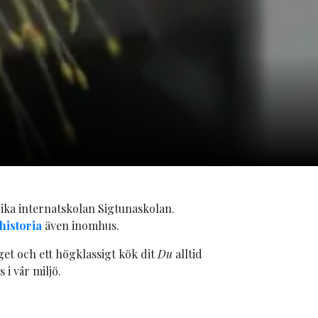
ika internatskolan Sigtunaskolan.
historia
även inomhus.
get och ett högklassigt kök dit
Du
alltid
 i vår miljö.