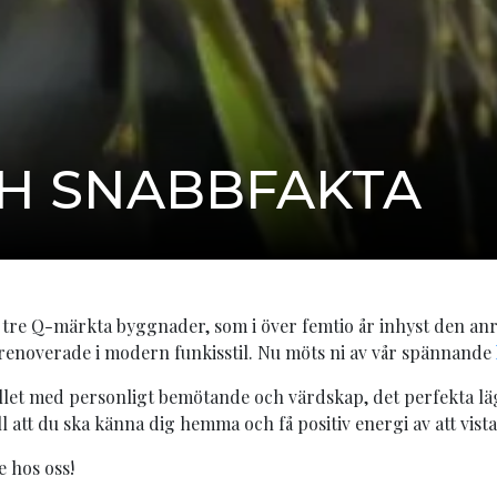
H SNABBFAKTA
 tre Q-märkta byggnader, som i över femtio år inhyst den anr
noverade i modern funkisstil. Nu möts ni av vår spännande
otellet med personligt bemötande och värdskap, det perfekta lä
l att du ska känna dig hemma och få positiv energi av att vistas
e hos oss!