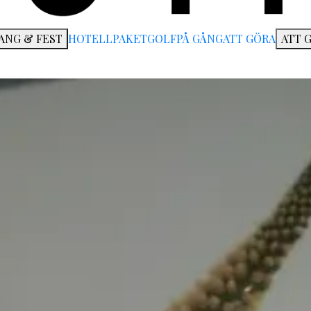
ANG & FEST
HOTELL
PAKET
GOLF
PÅ GÅNG
ATT GÖRA
ATT 