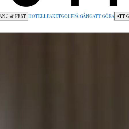
ANG & FEST
HOTELL
PAKET
GOLF
PÅ GÅNG
ATT GÖRA
ATT 