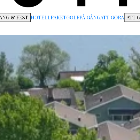
ANG & FEST
HOTELL
PAKET
GOLF
PÅ GÅNG
ATT GÖRA
ATT 