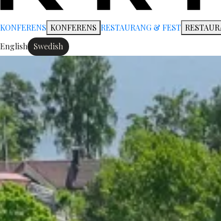
KONFERENS
KONFERENS
RESTAURANG & FEST
RESTAUR
English
Swedish
Change language: